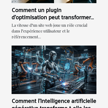
Comment un plugin
d'optimisation peut transformer
la vitesse de votre site web ?
La vitesse d’un site web joue un rôle crucial
dans l’expérience utilisateur et le
référencement...
Comment l'intelligence artificielle
générative transforme-t-elle les