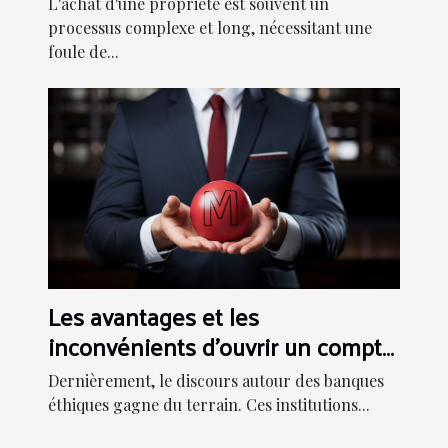
L'achat d'une propriété est souvent un
processus complexe et long, nécessitant une
foule de...
Les avantages et les
inconvénients d'ouvrir un compte
dans une banque éthique
Dernièrement, le discours autour des banques
éthiques gagne du terrain. Ces institutions...