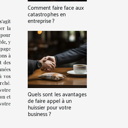
Comment faire face aux
catastrophes en
entreprise ?
'agit
er la
 pour
ble, y
 page
ions à
t des
nnées
à vos
rché.
 votre
Quels sont les avantages
on et
de faire appel à un
votre
huissier pour votre
business ?