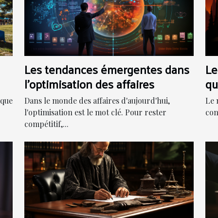
Les tendances émergentes dans
Le
l'optimisation des affaires
qu
nt
Dans le monde des affaires d'aujourd'hui,
ique
Le 
l'optimisation est le mot clé. Pour rester
con
compétitif,...