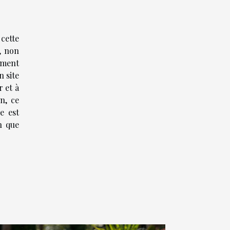
cette
, non
ement
 site
 et à
n, ce
e est
n que