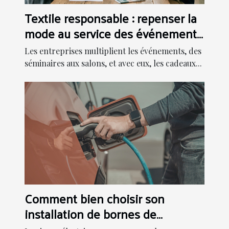
Textile responsable : repenser la
mode au service des événements
d’entreprise
Les entreprises multiplient les événements, des
séminaires aux salons, et avec eux, les cadeaux...
Comment bien choisir son
installation de bornes de
recharge pour son entreprise au