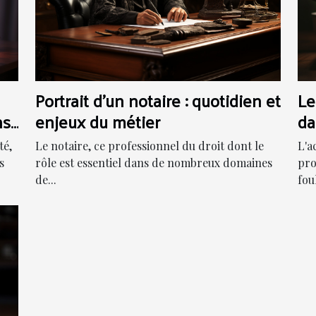
Portrait d'un notaire : quotidien et
Le
ns
enjeux du métier
da
pr
té,
Le notaire, ce professionnel du droit dont le
L'a
s
rôle est essentiel dans de nombreux domaines
pro
de...
foul