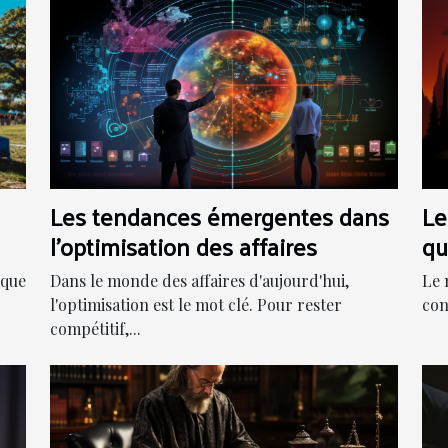
Les tendances émergentes dans
Le
l'optimisation des affaires
qu
nt
Dans le monde des affaires d'aujourd'hui,
ique
Le 
l'optimisation est le mot clé. Pour rester
con
compétitif,...