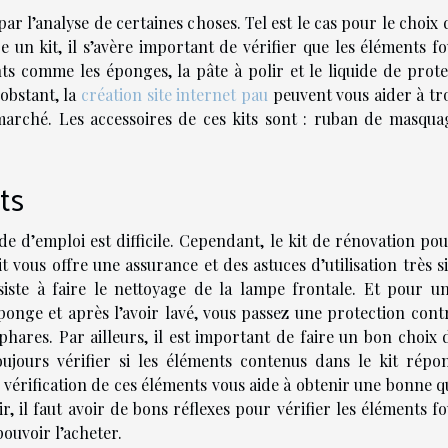
r l’analyse de certaines choses. Tel est le cas pour le choix 
e un kit, il s’avère important de vérifier que les éléments f
s comme les éponges, la pâte à polir et le liquide de prote
nobstant, la
création site internet pau
peuvent vous aider à tr
marché. Les accessoires de ces kits sont : ruban de masquag
ts
ode d’emploi est difficile. Cependant, le kit de rénovation po
it vous offre une assurance et des astuces d’utilisation très 
nsiste à faire le nettoyage de la lampe frontale. Et pour u
éponge et après l’avoir lavé, vous passez une protection cont
 phares. Par ailleurs, il est important de faire un bon choix 
ujours vérifier si les éléments contenus dans le kit répo
 vérification de ces éléments vous aide à obtenir une bonne q
r, il faut avoir de bons réflexes pour vérifier les éléments f
ouvoir l’acheter.