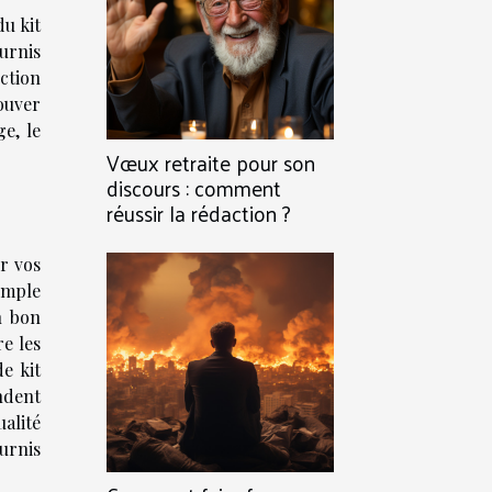
du kit
ournis
ction
ouver
e, le
Vœux retraite pour son
discours : comment
réussir la rédaction ?
ur vos
simple
n bon
re les
de kit
ndent
ualité
ournis