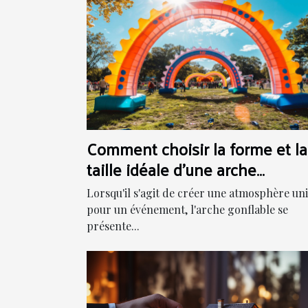
Comment choisir la forme et la
taille idéale d'une arche
gonflable pour votre événeme
Lorsqu'il s'agit de créer une atmosphère un
pour un événement, l'arche gonflable se
présente...