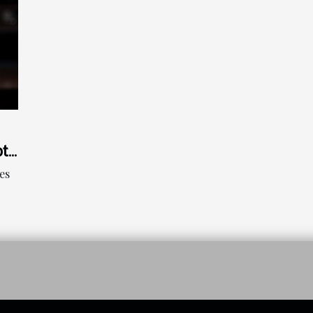
pte
es