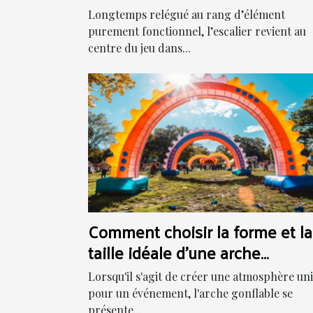
Longtemps relégué au rang d’élément
purement fonctionnel, l’escalier revient au
centre du jeu dans...
Comment choisir la forme et la
taille idéale d'une arche
gonflable pour votre événeme
Lorsqu'il s'agit de créer une atmosphère un
pour un événement, l'arche gonflable se
présente...