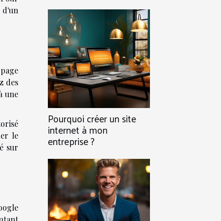
 d'un
e page
ez des
à une
Pourquoi créer un site
orisé
internet à mon
er le
entreprise ?
é sur
Google
ntant