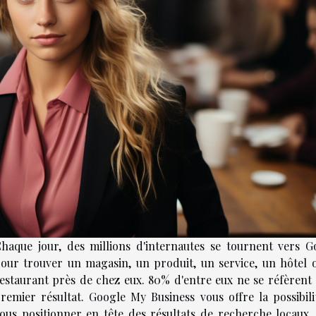
haque jour, des millions d'internautes se tournent vers G
our trouver un magasin, un produit, un service, un hôtel 
estaurant près de chez eux. 80% d'entre eux ne se réfèrent 
remier résultat. Google My Business vous offre la possibili
ous positionner en tête des résultats de recherche locaux.