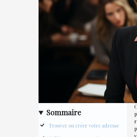
C
Sommaire
p
r
Trouver ou créer votre adresse
p
v