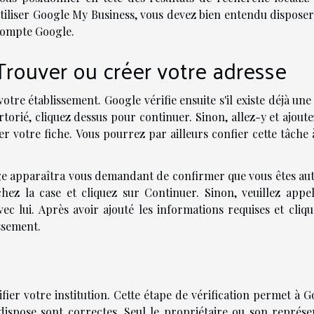
tiliser Google My Business, vous devez bien entendu disposer
ompte Google.
Trouver ou créer votre adresse
otre établissement. Google vérifie ensuite s'il existe déjà un
rtorié, cliquez dessus pour continuer. Sinon, allez-y et ajout
r votre fiche. Vous pourrez par ailleurs confier cette tâche 
age apparaîtra vous demandant de confirmer que vous êtes aut
ochez la case et cliquez sur Continuer. Sinon, veuillez appel
ec lui. Après avoir ajouté les informations requises et cliqu
ssement.
fier votre institution. Cette étape de vérification permet à 
dispose sont correctes. Seul le propriétaire ou son représe