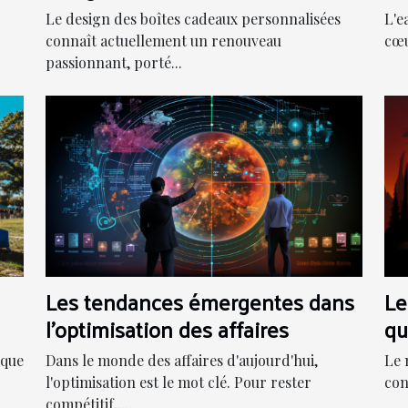
personnalisées
m
Le design des boîtes cadeaux personnalisées
L'e
connaît actuellement un renouveau
cœu
passionnant, porté...
Les tendances émergentes dans
Le
l'optimisation des affaires
qu
nt
Dans le monde des affaires d'aujourd'hui,
ique
Le 
l'optimisation est le mot clé. Pour rester
con
compétitif,...