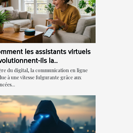
mment les assistants virtuels
volutionnent-ils la
mmunication en ligne ?
'ère du digital, la communication en ligne
lue à une vitesse fulgurante grâce aux
ncées...