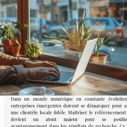
Dans un monde numérique en constante évolution
entreprises émergentes doivent se démarquer pour at
une clientèle locale fidèle. Maîtriser le référencement
devient un atout majeur pour se positio
avantageusement dans les résultats de recherche. Ce b