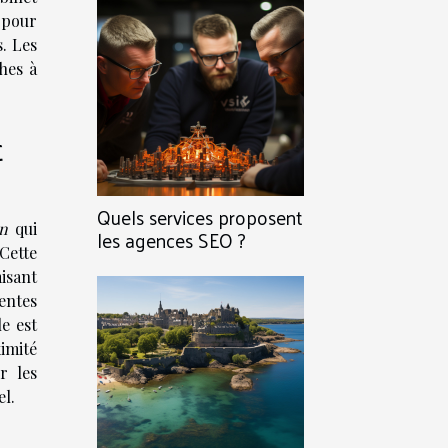
 pour
s. Les
hes à
t
Quels services proposent
on
qui
les agences SEO ?
 Cette
isant
entes
e est
imité
r les
l.