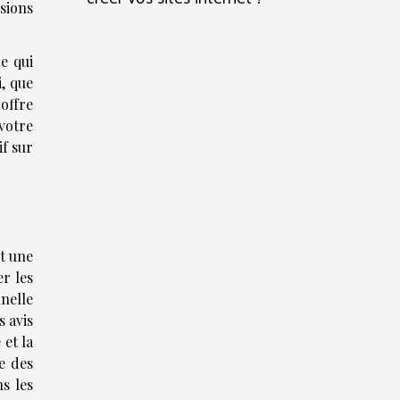
rsions
e qui
i, que
 offre
votre
f sur
nt une
er les
nelle
s avis
 et la
ve des
s les