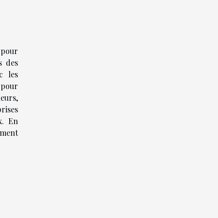
 pour
s des
c les
 pour
leurs,
prises
x. En
ement