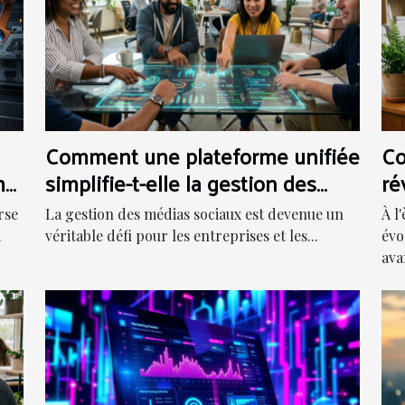
Comment une plateforme unifiée
Co
me-
simplifie-t-elle la gestion des
ré
 ?
médias sociaux ?
co
rse
La gestion des médias sociaux est devenue un
À l
.
véritable défi pour les entreprises et les...
évo
ava