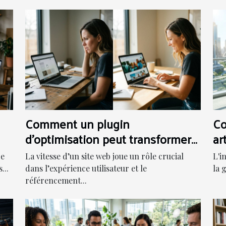
Comment un plugin
Co
d'optimisation peut transformer
ar
la vitesse de votre site web ?
d'
re
La vitesse d’un site web joue un rôle crucial
L'i
...
dans l’expérience utilisateur et le
la 
référencement...