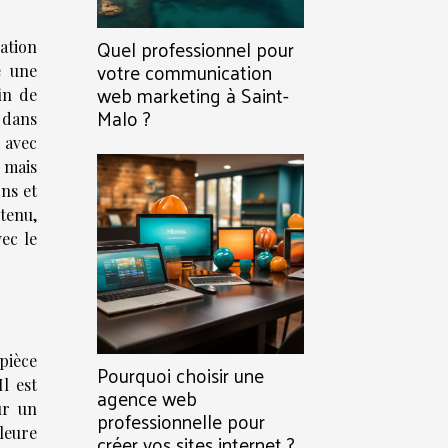
Quel professionnel pour
ration
votre communication
e une
web marketing à Saint-
in de
Malo ?
t dans
e avec
, mais
ons et
tenu,
ec le
pièce
Pourquoi choisir une
Il est
agence web
ur un
professionnelle pour
leure
créer vos sites internet ?