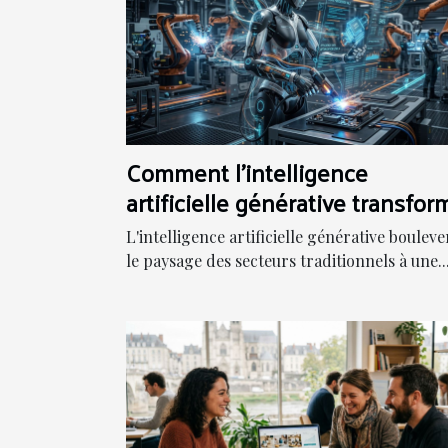
Comment l'intelligence
artificielle générative transfor
t-elle les secteurs traditionnels
L'intelligence artificielle générative bouleve
le paysage des secteurs traditionnels à une..