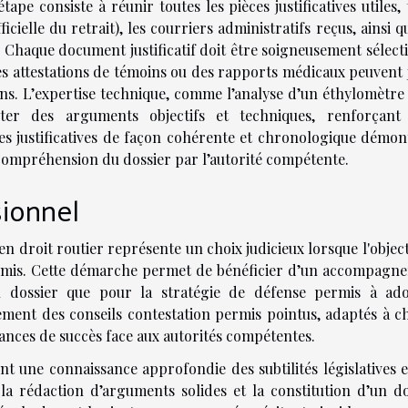
pe consiste à réunir toutes les pièces justificatives utiles, 
icielle du retrait), les courriers administratifs reçus, ainsi q
. Chaque document justificatif doit être soigneusement sélect
s attestations de témoins ou des rapports médicaux peuvent 
ns. L’expertise technique, comme l’analyse d’un éthylomètre 
ter des arguments objectifs et techniques, renforçant 
es justificatives de façon cohérente et chronologique démon
la compréhension du dossier par l’autorité compétente.
sionnel
n droit routier représente un choix judicieux lorsque l'object
ermis. Cette démarche permet de bénéficier d’un accompagn
du dossier que pour la stratégie de défense permis à ado
ement des conseils contestation permis pointus, adaptés à c
hances de succès face aux autorités compétentes.
nt une connaissance approfondie des subtilités législatives e
 la rédaction d’arguments solides et la constitution d’un do