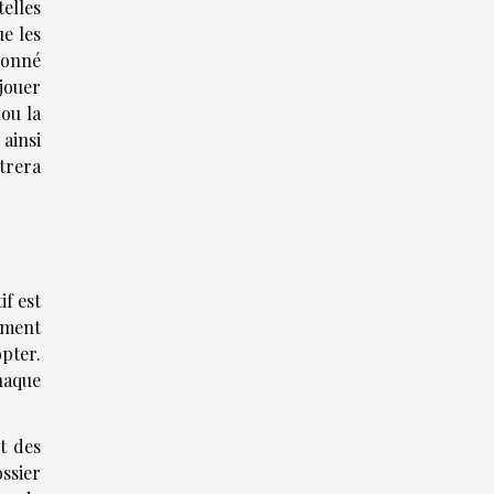
telles
ue les
ionné
jouer
ou la
ainsi
trera
if est
ement
pter.
haque
t des
ssier