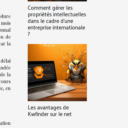
Comment gérer les
propriétés intellectuelles
édure
dans le cadre d’une
 mois
entreprise internationale
bunal
?
on de
car la
 délai
mandée
de la
cours
le, en
Les avantages de
Kwfinder sur le net
tation