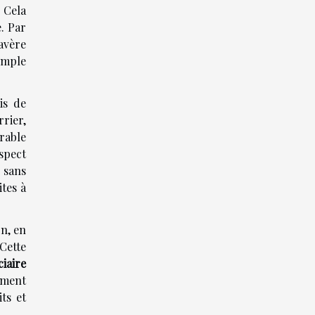
. Cela
e. Par
avère
xemple
is de
rier,
rable
spect
 sans
ites à
on, en
Cette
ciaire
tement
ts et