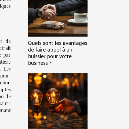
tiques
Quels sont les avantages
it de
de faire appel à un
etrait
huissier pour votre
e par
business ?
utière
. Les
 non-
ction
daptés
on de
 saura
enant