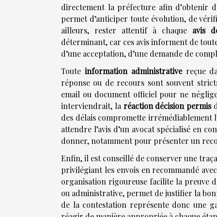
directement la préfecture afin d’obtenir 
permet d’anticiper toute évolution, de vérif
ailleurs, rester attentif à chaque
avis d
déterminant, car ces avis informent de tout
d’une acceptation, d’une demande de complé
Toute
information administrative
reçue dan
réponse ou de recours sont souvent strict
email ou document officiel pour ne néglig
interviendrait, la
réaction décision permis
d
des délais compromette irrémédiablement l’i
attendre l’avis d’un avocat spécialisé en co
donner, notamment pour présenter un recour
Enfin, il est conseillé de conserver une traç
privilégiant les envois en recommandé avec 
organisation rigoureuse facilite la preuve d
ou administrative, permet de justifier la bo
de la contestation représente donc une ga
réagir de manière appropriée à chaque étap