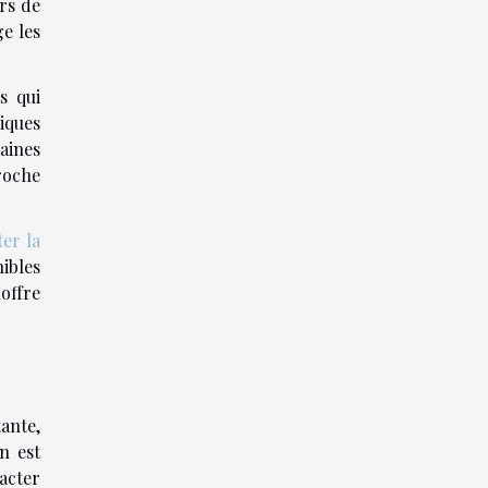
urs de
e les
s qui
iques
aines
proche
ter la
ibles
offre
ante,
n est
acter