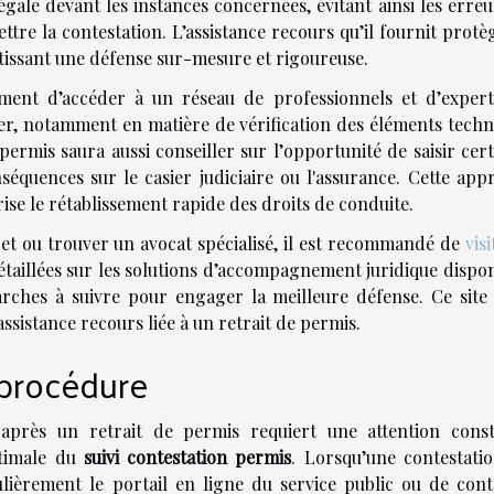
égale devant les instances concernées, évitant ainsi les erre
e la contestation. L’assistance recours qu’il fournit protèg
tissant une défense sur-mesure et rigoureuse.
ment d’accéder à un réseau de professionnels et d’expert
ier, notamment en matière de vérification des éléments techn
ermis saura aussi conseiller sur l’opportunité de saisir cert
onséquences sur le casier judiciaire ou l'assurance. Cette ap
rise le rétablissement rapide des droits de conduite.
jet ou trouver un avocat spécialisé, il est recommandé de
visi
étaillées sur les solutions d’accompagnement juridique dispon
rches à suivre pour engager la meilleure défense. Ce site 
ssistance recours liée à un retrait de permis.
 procédure
après un retrait de permis requiert une attention const
timale du
suivi contestation permis
. Lorsqu’une contestatio
ulièrement le portail en ligne du service public ou de cont