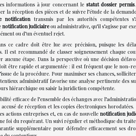
des informations à jour concernant le
statut dossier permis
ier la réception des pièces et de suivre l’étude de la demand
e notification
transmis par les autorités compétentes s’
e
notification judiciaire
ou administrative, qu’il s’agisse par e
ment ou d’un éventuel rejet.
s ce cadre doit être lue avec précision, puisque les déla
s. Il est recommandé de classer soigneusement chaque cour
er aucune étape. Dans la perspective où une décision défavo
oit être rapide et argumentée : il est fréquent que le non-re
ssue de la procédure. Pour maximiser ses chances, solliciter
ntentieux administratif favorise une analyse pertinente des su
s hiérarchique ou saisir la juridiction compétente.
abilité efficace de l’ensemble des échanges avec l’administrati
accusé de réception et les copies électroniques horodatées. 
es actions entreprises et, en cas de nouvelle
notification judi
nne foi du requérant. Un suivi régulier et méthodique du trai
rantie supplémentaire pour défendre efficacement ses droi
e du contentieux.