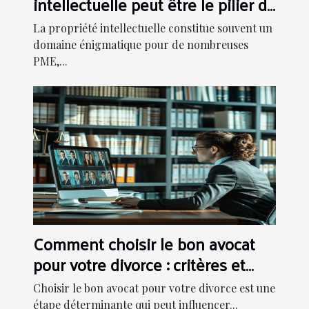
intellectuelle peut être le pilier de
la croissance des PME
La propriété intellectuelle constitue souvent un
domaine énigmatique pour de nombreuses
PME,...
Comment choisir le bon avocat
pour votre divorce : critères et
processus
Choisir le bon avocat pour votre divorce est une
étape déterminante qui peut influencer...