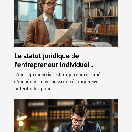
Le statut juridique de
l'entrepreneur individuel
avantages et contraintes
L'entrepreneuriat est un parcours semé
d'embûches mais aussi de récompenses
potentielles pour...