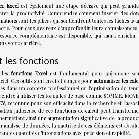
ier Excel
est également une étape décisive qui peut grand
enter la productivité. Comprendre comment insérer des don
mations sont les piliers qui soutiendront toutes les tâches av
ndre. Pour ceux désireux d'approfondir leurs connaissances 
resource complémentaire est disponible, qui saura enrichir 
ns votre carrière.
t les fonctions
 des
fonctions Excel
est fondamental pour quiconque sou
iciel. Ces outils sont en effet conçus pour
automatiser les calc
lés dans un contexte professionnel où l'optimisation du temp
apprendre à utiliser les formules de base comme SOMME, MOY
EV
, reconnue pour son efficacité dans la recherche et l'assoc
sation judicieuse de ces fonctions de calcul peut transforme
permettant ainsi une augmentation significative de la product
en analyse de données, la maîtrise de ces éléments est absol
randes quantités d'informations avec précision et rapidité.