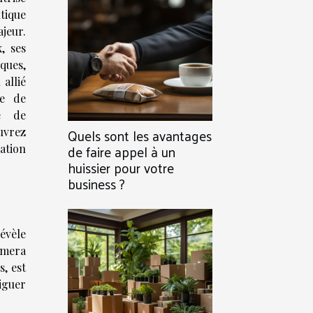
tique
jeur.
, ses
ques,
allié
se de
e de
Quels sont les avantages
vrez
de faire appel à un
ation
huissier pour votre
business ?
évèle
rmera
s, est
iguer