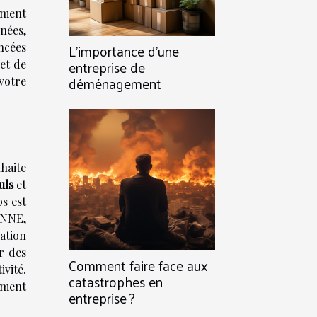
ement
nées,
L'importance d'une
ancées
entreprise de
et de
déménagement
votre
haite
uls
et
s est
ENNE,
iation
r des
Comment faire face aux
ivité.
catastrophes en
ument
entreprise ?