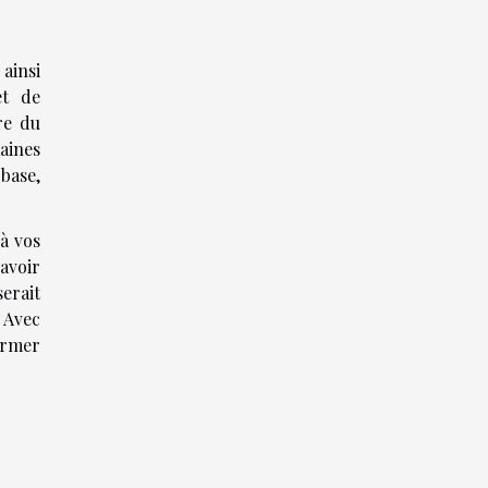
ainsi
et de
re du
aines
base,
à vos
savoir
erait
 Avec
ormer