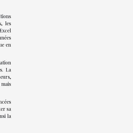
tions
, les
Excel
nnées
ue en
tation
s. La
leurs,
 mais
ncées
ter sa
nsi la