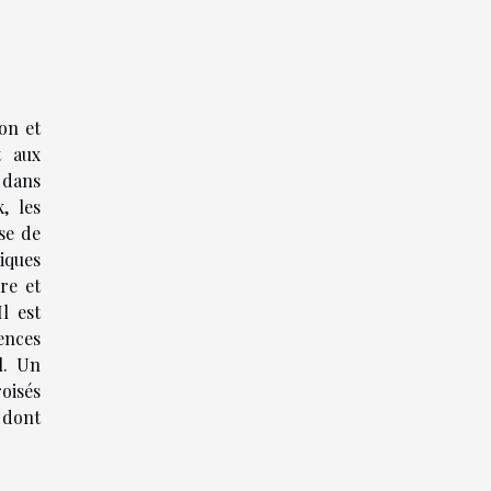
on et
t aux
 dans
, les
se de
miques
re et
l est
ences
l. Un
oisés
 dont