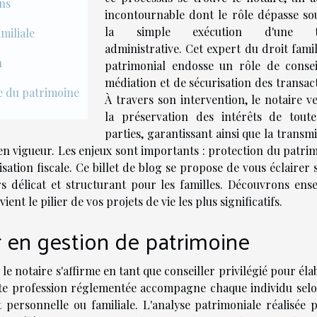
ons
incontournable dont le rôle dépasse so
la simple exécution d'une t
miliale
administrative. Cet expert du droit famil
n
patrimonial endosse un rôle de consei
médiation et de sécurisation des transac
re du patrimoine
À travers son intervention, le notaire ve
la préservation des intérêts de toute
parties, garantissant ainsi que la transm
 en vigueur. Les enjeux sont importants : protection du patri
isation fiscale. Ce billet de blog se propose de vous éclairer 
s délicat et structurant pour les familles. Découvrons ens
ent le pilier de vos projets de vie les plus significatifs.
er en gestion de patrimoine
le notaire s'affirme en tant que conseiller privilégié pour él
tte profession réglementée accompagne chaque individu selo
it personnelle ou familiale. L'analyse patrimoniale réalisée 