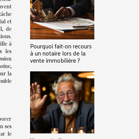
uvent
âche
ial et
l, de
tions.
ille à
Pourquoi fait-on recours
s les
à un notaire lors de la
vente immobilière ?
ission
moine,
sur la
emble
aborer
n ses
par le