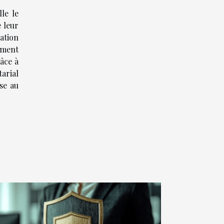
le le
 leur
uation
ement
râce à
tarial
se au