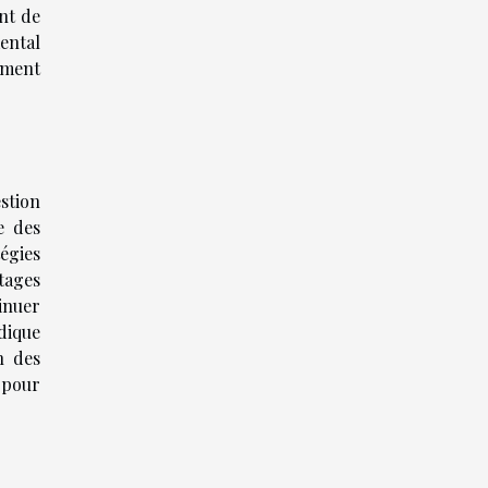
int de
mental
ement
estion
e des
tégies
ntages
inuer
dique
n des
 pour