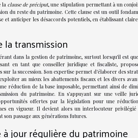
e la
clause de préciput
, une stipulation permettant à un conjo
ision du reste du patrimoine. Cette clause est un outil fonda
et anticiper les désaccords potentiels, en établissant clair
e la transmission
érant dans la gestion de patrimoine, surtout lorsqu'il est qu
ssant en tant que conseiller juridique et fiscaliste, propos
s sur la succession. Son expertise permet d'élaborer des stra
'exploiter au mieux les abattements fiscaux et les divers ava
 une réduction de la base imposable, permettant ainsi de dim
smission du patrimoine. En s'appuyant sur une veille juri
 opportunités offertes par la législation pour une réductio
es en vigueur. Il devient alors un interlocuteur privilégié
nt son passage aux générations futures.
 à jour régulière du patrimoine