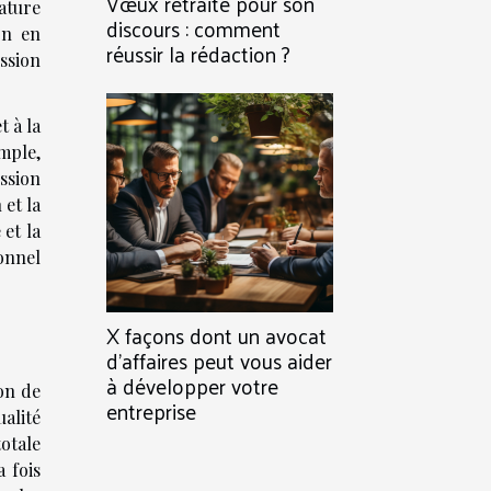
Vœux retraite pour son
ature
discours : comment
on en
réussir la rédaction ?
ission
t à la
mple,
ssion
 et la
et la
onnel
X façons dont un avocat
d’affaires peut vous aider
à développer votre
on de
entreprise
alité
otale
 fois