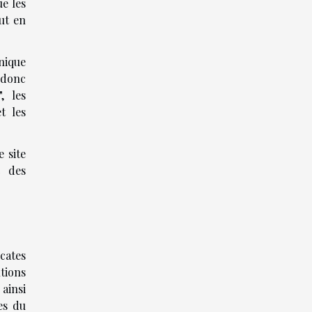
ue les
ut en
hnique
 donc
, les
t les
 site
c des
cates
tions
 ainsi
es du