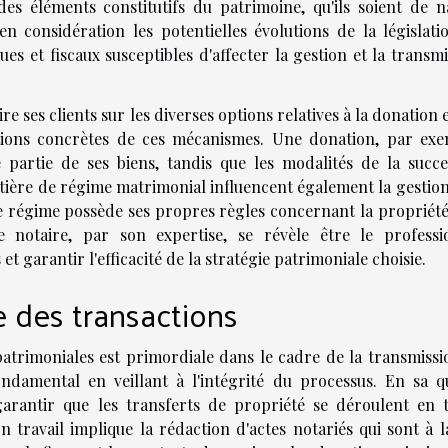
es éléments constitutifs du patrimoine, qu'ils soient de n
en considération les potentielles évolutions de la législati
es et fiscaux susceptibles d'affecter la gestion et la transm
re ses clients sur les diverses options relatives à la donation e
ations concrètes de ces mécanismes. Une donation, par exe
partie de ses biens, tandis que les modalités de la succe
atière de régime matrimonial influencent également la gestion
 régime possède ses propres règles concernant la propriété 
e notaire, par son expertise, se révèle être le professi
 garantir l'efficacité de la stratégie patrimoniale choisie.
e des transactions
patrimoniales est primordiale dans le cadre de la transmissi
ondamental en veillant à l'intégrité du processus. En sa qu
 garantir que les transferts de propriété se déroulent en t
travail implique la rédaction d'actes notariés qui sont à la