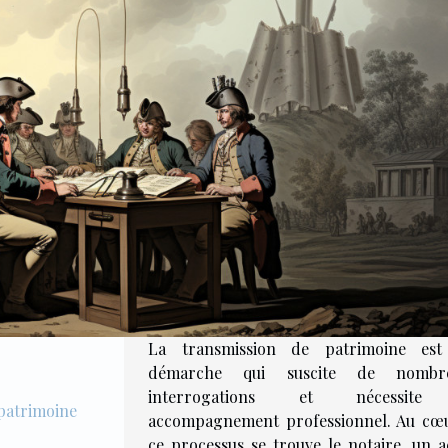
La transmission de patrimoine es
démarche qui suscite de nombre
interrogations et nécessit
 patrimoine
accompagnement professionnel. Au cœ
ce processus se trouve le notaire, un a