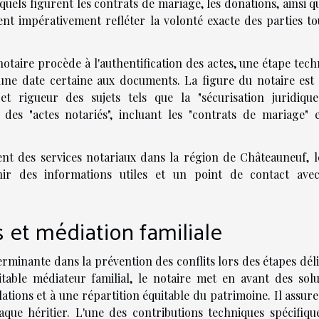
quels figurent les contrats de mariage, les donations, ainsi q
nt impérativement refléter la volonté exacte des parties to
notaire procède à l'authentification des actes, une étape tec
 une date certaine aux documents. La figure du notaire est
t rigueur des sujets tels que la "sécurisation juridique"
é des "actes notariés", incluant les "contrats de mariage" e
nt des services notariaux dans la région de Châteauneuf, le
ir des informations utiles et un point de contact ave
s et médiation familiale
rminante dans la prévention des conflits lors des étapes déli
table médiateur familial, le notaire met en avant des solu
ations et à une répartition équitable du patrimoine. Il assure
aque héritier. L'une des contributions techniques spécifiqu